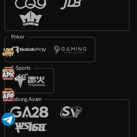
Poker
E-Sports
Sabung Ayam