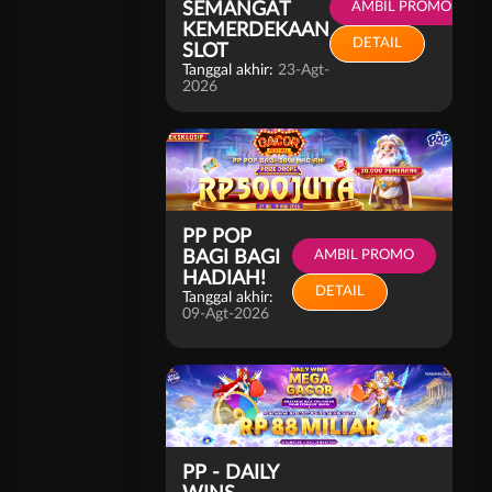
SEMANGAT
AMBIL PROMO
KEMERDEKAAN
DETAIL
SLOT
Tanggal akhir:
23-Agt-
2026
PP POP
BAGI BAGI
AMBIL PROMO
HADIAH!
DETAIL
Tanggal akhir:
09-Agt-2026
PP - DAILY