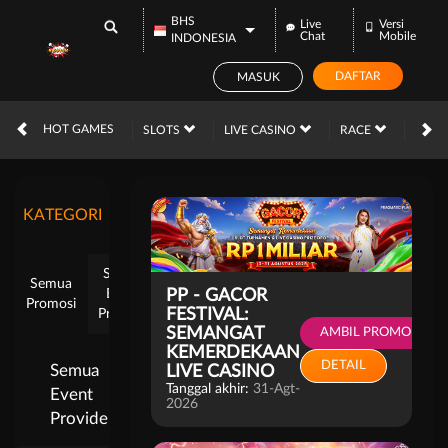
BHS
Live
Versi
Chat
Mobile
INDONESIA
DAFTAR
MASUK
HOT GAMES
SLOTS
LIVE CASINO
RACE
TOG
KATEGORI
Semua
Semua
Event
PP - GACOR
Promosi
FESTIVAL:
Provider
SEMANGAT
AMBIL PROMO
KEMERDEKAAN
DETAIL
Semua
LIVE CASINO
Tanggal akhir:
31-Agt-
Event
2026
Provider