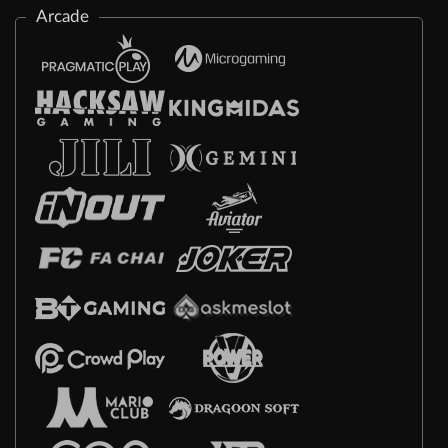
Arcade