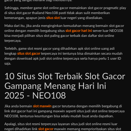
Sehingga, member game slot online gacor memainkan slot gacor pragmatic play
di situs slot gacor thailand Neo108 pasti tidak akan sulit memberikan
kemenangan, apapun jenis
situs slot
luar negeri yang disediakan.
Maka dari itu, jika anda menginginkan kemudahan menang bermain slot gacor
online dengan memilih bergabung situs
slot gacor hari ini
server luar NEO108
bisa menjadi pilihan situs slot paling gacor terbaik dan daftar slot online
terpercaya.
Terlebih, game slot resmi gacor yang dihadirkan apk slot online uang asli
lengkap
situs slot gacor
terpercaya ini tentunya bisa dimainkan secara mudah
dengan download apk judi slot online terpercaya serta hanya perlu 1 user ID
saja.
10 Situs Slot Terbaik Slot Gacor
Gampang Menang Hari Ini
2025 - NEO108
Jika anda bermain
slot maxwin
gacor terutama dengan memilih bergabung di
link slot gacor hari ini gampang maxwin seperti situs judi slot online terpercaya
NEO108, tentunya keuntungan bisa selalu mudah buat anda dapatkan.
Apalagi, situs slot resmi terpercaya layanan situs judi slot online resmi luar
negeri dihadirkan link
slot gacor
maxwin memang memprioritaskan situs slot