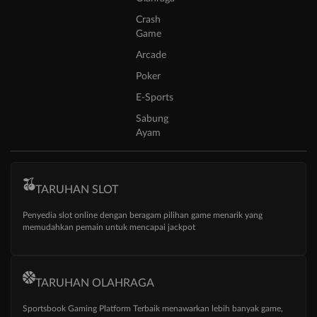
Crash
Game
Arcade
Poker
E-Sports
Sabung
Ayam
TARUHAN SLOT
Penyedia slot online dengan beragam pilihan game menarik yang
memudahkan pemain untuk mencapai jackpot
TARUHAN OLAHRAGA
Sportsbook Gaming Platform Terbaik menawarkan lebih banyak game,