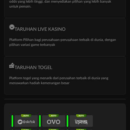
odds yang lebih tinggi, dan menyediakan pilihan yang lebih banyak
untuk pemain.
TARUHAN LIVE KASINO
Platform Pilihan bagi perusahaan-perusahaan terbaik di dunia, dengan
pilihan variasi game terbanyak
TARUHAN TOGEL
Platform togel yang menarik dari perusahan terbaik di dunia yang
menawarkan hadiah kemenangan besar