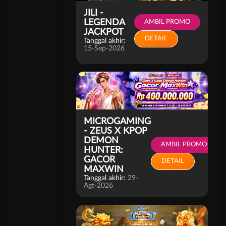
JILI -
LEGENDA
AMBIL PROMO
JACKPOT
DETAIL
Tanggal akhir:
15-Sep-2026
MICROGAMING
- ZEUS X KPOP
DEMON
AMBIL PROMO
HUNTER:
GACOR
DETAIL
MAXWIN
Tanggal akhir:
29-
Agt-2026