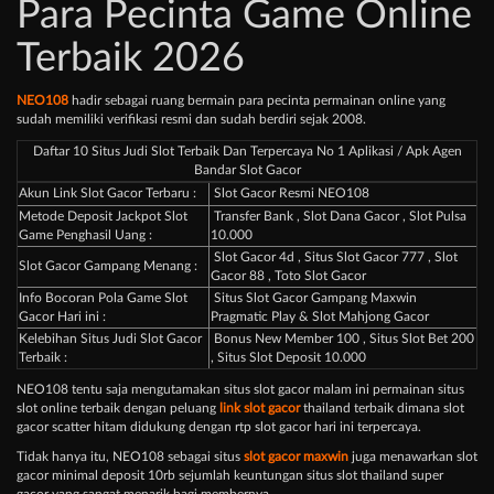
Para Pecinta Game Online
Terbaik 2026
NEO108
hadir sebagai ruang bermain para pecinta permainan online yang
sudah memiliki verifikasi resmi dan sudah berdiri sejak 2008.
Daftar 10 Situs Judi Slot Terbaik Dan Terpercaya No 1 Aplikasi / Apk Agen
Bandar Slot Gacor
Akun Link Slot Gacor Terbaru :
Slot Gacor Resmi NEO108
Metode Deposit Jackpot Slot
Transfer Bank , Slot Dana Gacor , Slot Pulsa
Game Penghasil Uang :
10.000
Slot Gacor 4d , Situs Slot Gacor 777 , Slot
Slot Gacor Gampang Menang :
Gacor 88 , Toto Slot Gacor
Info Bocoran Pola Game Slot
Situs Slot Gacor Gampang Maxwin
Gacor Hari ini :
Pragmatic Play & Slot Mahjong Gacor
Kelebihan Situs Judi Slot Gacor
Bonus New Member 100 , Situs Slot Bet 200
Terbaik :
, Situs Slot Deposit 10.000
NEO108 tentu saja mengutamakan situs slot gacor malam ini permainan situs
slot online terbaik dengan peluang
link slot gacor
thailand terbaik dimana slot
gacor scatter hitam didukung dengan rtp slot gacor hari ini terpercaya.
Tidak hanya itu, NEO108 sebagai situs
slot gacor maxwin
juga menawarkan slot
gacor minimal deposit 10rb sejumlah keuntungan situs slot thailand super
gacor yang sangat menarik bagi membernya.