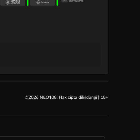
©2026 NEO108. Hak cipta dilindungi | 18+