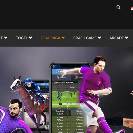
CE
TOGEL
OLAHRAGA
CRASH GAME
ARCADE