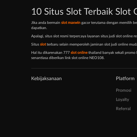
10 Situs Slot Terbaik Sl
Jika anda bermain
slot maxwin
gacor terutama dengan memilih berg
dapatkan.
Apalagi, situs slot resmi terpercaya layanan situs judi slot online r
Situs
slot
terbaru selain memperoleh jaminan slot judi online mu
Hal itu dikarenakan 777
slot online
thailand banyak sekali promo b
senantiasa diberikan link slot online NEO108.
Kebijaksanaan
Platform
Promosi
Loyalty
Referral