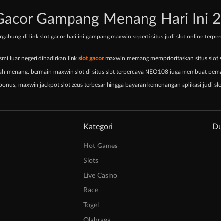
ot Gacor Gampang Menang Hari Ini
abung di link slot gacor hari ini gampang maxwin seperti situs judi slot online te
esmi luar negeri dihadirkan link
slot gacor
maxwin memang memprioritaskan situs slot 
dah menang, bermain maxwin slot di situs slot terpercaya NEO108 juga membuat pema
onus, maxwin jackpot slot zeus terbesar hingga bayaran kemenangan aplikasi judi slo
Kategori
D
Hot Games
Slots
Live Casino
Race
Togel
Olahraga