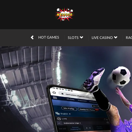
HOT GAMES
SLOTS
LIVE CASINO
RA