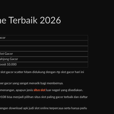
e Terbaik 2026
acor
Slot Gacor
Mahjong Gacor
posit 10.000
slot gacor scatter hitam didukung dengan rtp slot gacor hari ini
uper gacor yang sangat menarik bagi membernya.
 kemenangan, apapun jenis
situs slot
luar negeri yang disediakan.
108 bisa menjadi pilihan situs slot paling gacor terbaik dan daftar
engan download apk judi slot online terpercaya serta hanya perlu