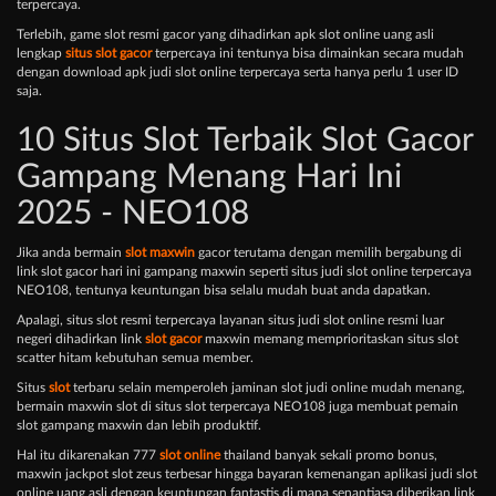
terpercaya.
Terlebih, game slot resmi gacor yang dihadirkan apk slot online uang asli
lengkap
situs slot gacor
terpercaya ini tentunya bisa dimainkan secara mudah
dengan download apk judi slot online terpercaya serta hanya perlu 1 user ID
saja.
10 Situs Slot Terbaik Slot Gacor
Gampang Menang Hari Ini
2025 - NEO108
Jika anda bermain
slot maxwin
gacor terutama dengan memilih bergabung di
link slot gacor hari ini gampang maxwin seperti situs judi slot online terpercaya
NEO108, tentunya keuntungan bisa selalu mudah buat anda dapatkan.
Apalagi, situs slot resmi terpercaya layanan situs judi slot online resmi luar
negeri dihadirkan link
slot gacor
maxwin memang memprioritaskan situs slot
scatter hitam kebutuhan semua member.
Situs
slot
terbaru selain memperoleh jaminan slot judi online mudah menang,
bermain maxwin slot di situs slot terpercaya NEO108 juga membuat pemain
slot gampang maxwin dan lebih produktif.
Hal itu dikarenakan 777
slot online
thailand banyak sekali promo bonus,
maxwin jackpot slot zeus terbesar hingga bayaran kemenangan aplikasi judi slot
online uang asli dengan keuntungan fantastis di mana senantiasa diberikan link