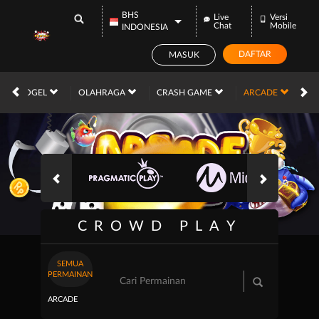
BHS
Live
Versi
Chat
Mobile
INDONESIA
DAFTAR
MASUK
TOGEL
OLAHRAGA
CRASH GAME
ARCADE
P
CROWD PLAY
SEMUA
PERMAINAN
ARCADE