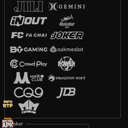
Poker