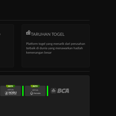
O
TARUHAN TOGEL
Platform togel yang menarik dari perusahan
terbaik di dunia yang menawarkan hadiah
kemenangan besar