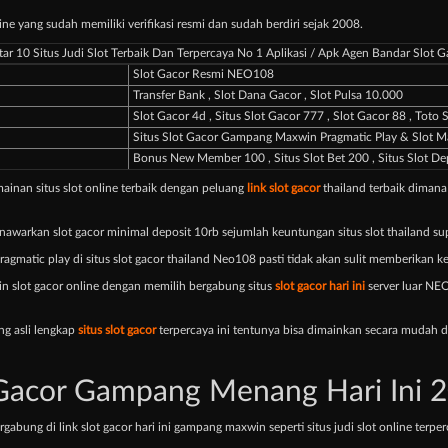
e yang sudah memiliki verifikasi resmi dan sudah berdiri sejak 2008.
tar 10 Situs Judi Slot Terbaik Dan Terpercaya No 1 Aplikasi / Apk Agen Bandar Slot G
Slot Gacor Resmi NEO108
Transfer Bank , Slot Dana Gacor , Slot Pulsa 10.000
Slot Gacor 4d , Situs Slot Gacor 777 , Slot Gacor 88 , Toto 
Situs Slot Gacor Gampang Maxwin Pragmatic Play & Slot 
Bonus New Member 100 , Situs Slot Bet 200 , Situs Slot De
inan situs slot online terbaik dengan peluang
link slot gacor
thailand terbaik dimana 
awarkan slot gacor minimal deposit 10rb sejumlah keuntungan situs slot thailand s
agmatic play di situs slot gacor thailand Neo108 pasti tidak akan sulit memberikan
n slot gacor online dengan memilih bergabung situs
slot gacor hari ini
server luar NEO
ng asli lengkap
situs slot gacor
terpercaya ini tentunya bisa dimainkan secara mudah d
ot Gacor Gampang Menang Hari Ini
abung di link slot gacor hari ini gampang maxwin seperti situs judi slot online te