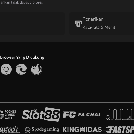
arikan tidak dapat diproses
Penarikan
Rata-rata 5 Menit
Browser Yang Didukung