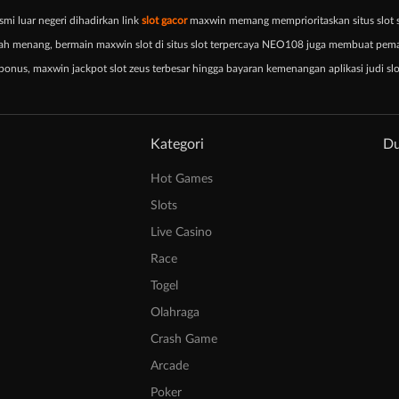
esmi luar negeri dihadirkan link
slot gacor
maxwin memang memprioritaskan situs slot 
dah menang, bermain maxwin slot di situs slot terpercaya NEO108 juga membuat pema
onus, maxwin jackpot slot zeus terbesar hingga bayaran kemenangan aplikasi judi slo
Kategori
D
Hot Games
Slots
Live Casino
Race
Togel
Olahraga
Crash Game
Arcade
Poker