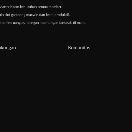
scatter hitam kebutuhan semua member.
in slot gampang maxwin dan lebih produktif.
t online uang asli dengan keuntungan fantastis di mana
ukungan
Komunitas