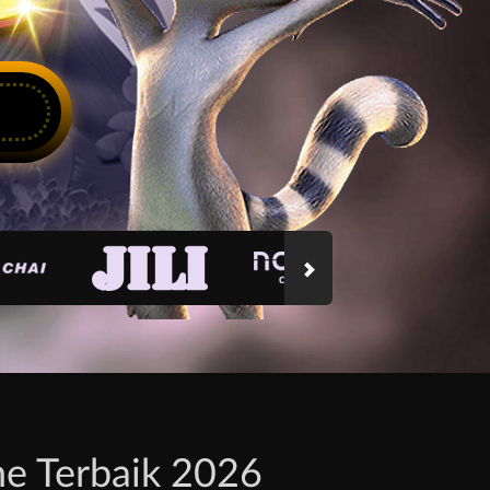
e Terbaik 2026