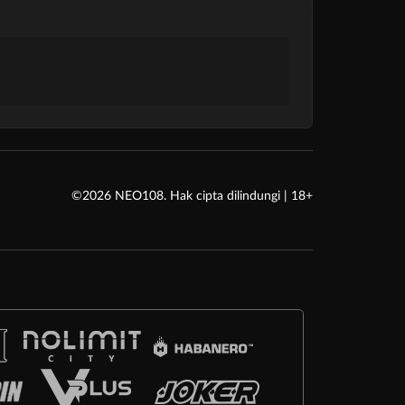
©2026 NEO108. Hak cipta dilindungi | 18+