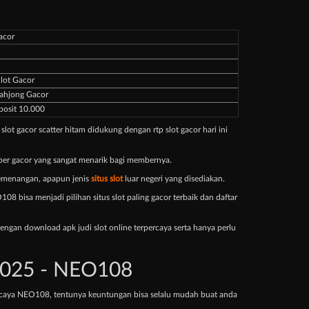
acor
Slot Gacor
Mahjong Gacor
posit 10.000
slot gacor scatter hitam didukung dengan rtp slot gacor hari ini
uper gacor yang sangat menarik bagi membernya.
 kemenangan, apapun jenis
situs slot
luar negeri yang disediakan.
108 bisa menjadi pilihan situs slot paling gacor terbaik dan daftar
engan download apk judi slot online terpercaya serta hanya perlu
 2025 - NEO108
rpercaya NEO108, tentunya keuntungan bisa selalu mudah buat anda