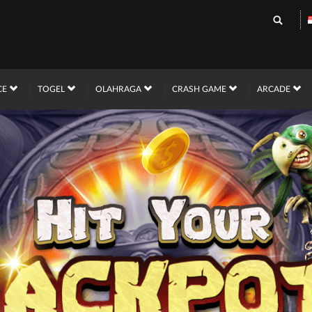
CE
TOGEL
OLAHRAGA
CRASH GAME
ARCADE