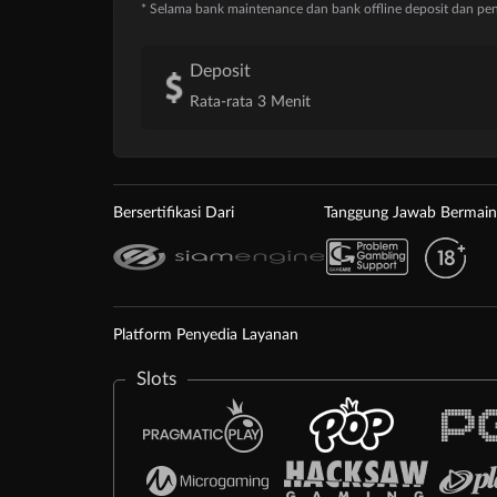
* Selama bank maintenance dan bank offline deposit dan pen
Deposit
Rata-rata 3 Menit
Bersertifikasi Dari
Tanggung Jawab Bermain
Platform Penyedia Layanan
Slots