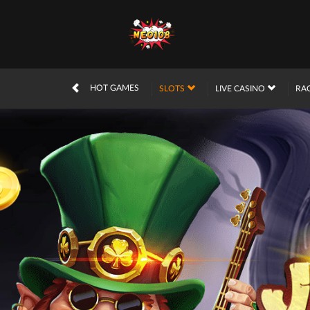
HOT GAMES
SLOTS
LIVE CASINO
RA