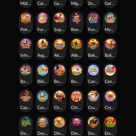
Midas Fortune
Caishen Wins
Ganesha Fortune
Mighty Mania
Zombie Blasters
Garuda Gems
Poker Kingdom Win
Fortune Dragon
Super Wildrix
Reel Royale Showdown
Funky Fortunez
Mythical Guardians
Inferno Mayhem
Asgardian Rising
Alchemy Gold
Alibaba's Cave of Fortune
Bakery Bonanza
Bali Vacation
Battleground Royale
Bikini Paradise
Buffalo Win
Butterfly Blossom
Candy Bonanza
Candy Burst
Captain's Bounty
Cash Mania
Chocolate Deluxe
Circus Delight
Cruise Royale
Crypto Gold
Dead Man's Riches
Destiny of Sun and Moon
Diner Delights
Diner Frenzy Spins
Doomsday Rampage
Double Fortune