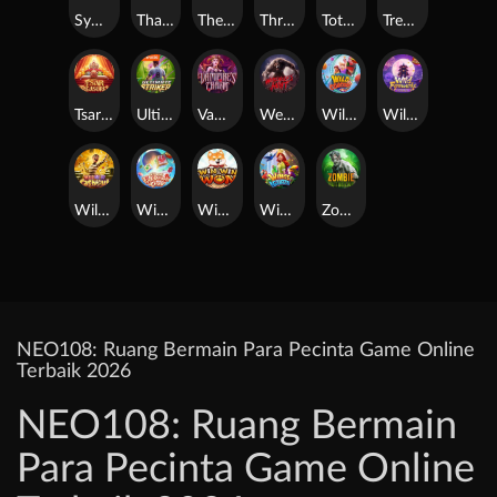
Symbols of Egypt
Thai River Wonders
The Queen's Banquet
Three Crazy Piggies
Totem Wonders
Tree of Fortune
Tsar Treasures
Ultimate Striker
Vampire's Charm
Werewolf's Hunt
Wild Coaster
Wild Fireworks
Wild Heist Cashout
Win Win Fish Prawn Crab
Win Win Won
Wings of Iguazu
Zombie Outbreak
NEO108: Ruang Bermain Para Pecinta Game Online
Terbaik 2026
NEO108: Ruang Bermain
Para Pecinta Game Online