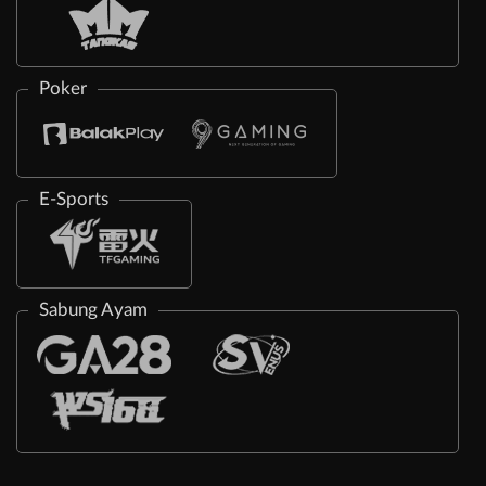
Poker
E-Sports
Sabung Ayam