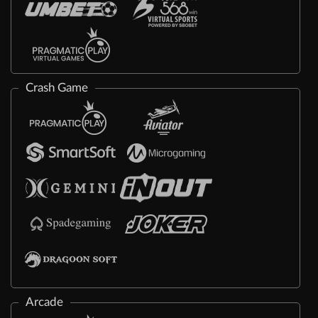
Crash Game
Arcade