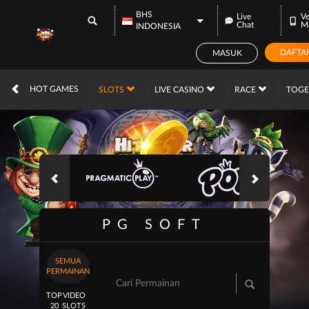
BHS
Live
Ve
Chat
M
INDONESIA
DAFTA
MASUK
IDR
12,693,244,
HOT GAMES
SLOTS
LIVE CASINO
RACE
TOG
PG SOFT
SEMUA
PERMAINAN
TOP
VIDEO
20
SLOTS