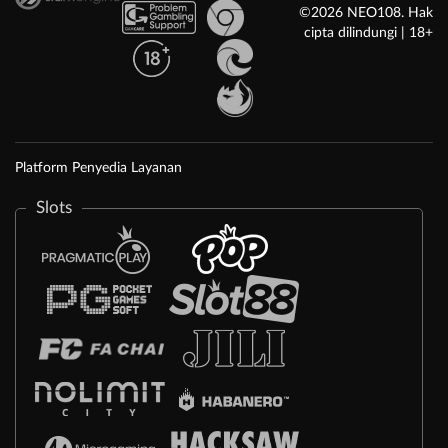
©2026 NEO108. Hak
cipta dilindungi | 18+
Platform Penyedia Layanan
Slots